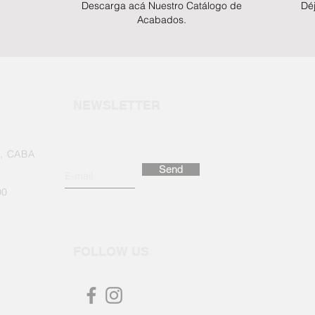
Descarga acá Nuestro Catálogo de
Dé
Acabados.
NEWSLETTER
o, CABA
Send
00
FOLLOW US