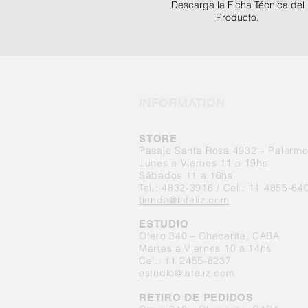
Descarga la Ficha Técnica del
Producto.
INFORMATION
STORE
Pasaje Santa Rosa 4932 – Palerm
Lunes a Viernes 11 a 19hs
Sábados 11 a 16hs
Tel.: 4832-3916 / Cel.: 11 4855-64
tienda@lafeliz.com
ESTUDIO
Otero 340 – Chacarita, CABA
Martes a Viernes 10 a 14hs
Cel.: 11 2455-8237
estudio@lafeliz.com
RETIRO DE PEDIDOS