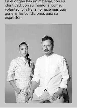
En el origen hay un material, con su
identidad, con su memoria, con su
voluntad, y la Feliz no hace más que
generar las condiciones para su
expresión.