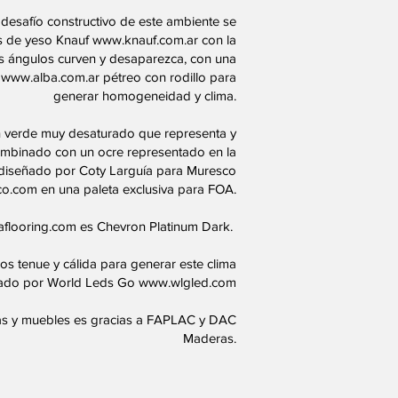
l desafío constructivo de este ambiente se
as de yeso Knauf
www.knauf.com.ar
con la
os ángulos curven y desaparezca, con una
a
www.alba.com.ar
pétreo con rodillo para
generar homogeneidad y clima.
n verde muy desaturado que representa y
ombinado con un ocre representado en la
 diseñado por Coty Larguía para Muresco
co.com
en una paleta exclusiva para FOA.
flooring.com
es Chevron Platinum Dark.
os tenue y cálida para generar este clima
nado por World Leds Go
www.wlgled.com
das y muebles es gracias a FAPLAC y DAC
Maderas.