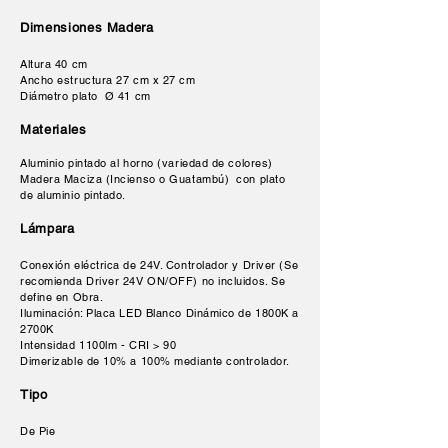
D
imensiones Madera
Altura 40 cm
Ancho estructura 27 cm x 27 cm
Diámetro plato Ø 41 cm
Materiales
Aluminio pintado al horno (variedad de colores)
Madera Maciza (Incienso o Guatambú)
con plato
de aluminio pintado.
Lámpara
Conexión eléctrica de 24V. Controlador y Driver (Se
recomienda Driver 24V ON/OFF) no incluidos. Se
define en Obra.
Iluminación: Placa LED Blanco Dinámico de 1800K a
2700K
Intensidad 1100lm - CRI > 90
Dimerizable de 10% a 100% mediante controlador.
Tipo
De Pie