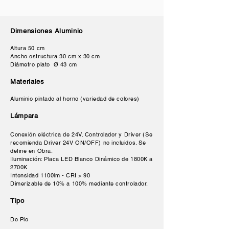
Dimensiones Aluminio
Altura 50 cm
Ancho estructura 30 cm x 30 cm
Diámetro plato Ø 43 cm
Materiales
Aluminio pintado al horno (variedad de colores)
Lámpara
Conexión eléctrica de 24V. Controlador y Driver (Se
recomienda Driver 24V ON/OFF) no incluidos.
Se
define en Obra.
Iluminación: Placa LED Blanco Dinámico de 1800K a
2700K
Intensidad 1100lm - CRI > 90
Dimerizable de 10% a 100% mediante controlador.
Tipo
De Pie