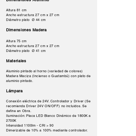
Altura 81 cm
Ancho estructura 27 cm x
27 cm
Diámetro plato Ø 44 cm
D
imensiones Madera
Altura 75 cm
Ancho estructura 27 cm x 27 cm
Diámetro plato Ø 41 cm
Materiales
Aluminio pintado al horno (variedad de colores)
Madera Maciza (Incienso o Guatambú) con plato de
aluminio pintado.
Lámpara
Conexión eléctrica de 24V. Controlador y Driver (Se
recomienda Driver 24V ON/OFF) no incluidos. Se
define en Obra.
Iluminación: Placa LED Blanco Dinámico de 1800K a
2700K
Intensidad 1100lm - CRI > 90
Dimerizable de 10% a 100% mediante controlador.